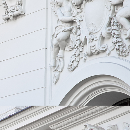
7c03a31f-83ad-4609-9c82-cba5f8ef825b