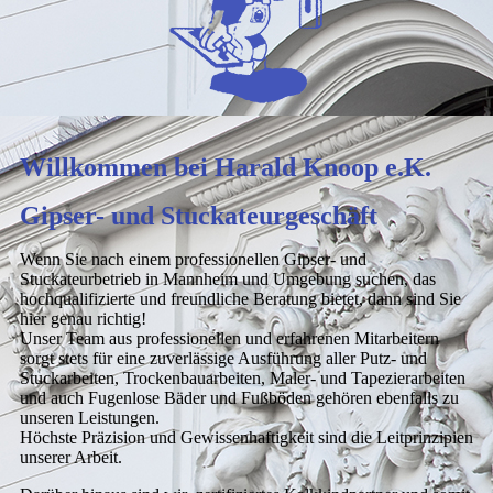
Willkommen bei Harald Knoop e.K.
Gipser- und Stuckateurgeschäft
Wenn Sie nach einem professionellen Gipser- und
Stuckateurbetrieb in Mannheim und Umgebung suchen, das
hochqualifizierte und freundliche Beratung bietet, dann sind Sie
hier genau richtig!
Unser Team aus professionellen und erfahrenen Mitarbeitern
sorgt stets für eine zuverlässige Ausführung aller Putz- und
Stuckarbeiten, Trockenbauarbeiten, Maler- und Tapezierarbeiten
und auch Fugenlose Bäder und Fußböden gehören ebenfalls zu
unseren Leistungen.
Höchste Präzision und Gewissenhaftigkeit sind die Leitprinzipien
unserer Arbeit.