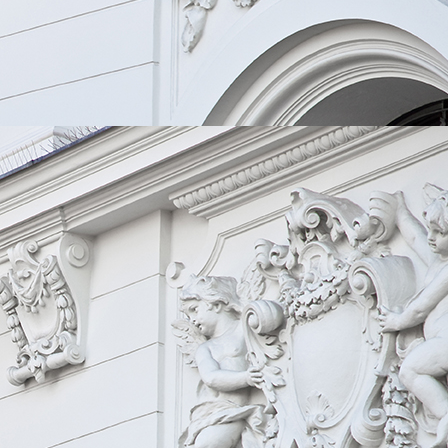
d479d60f-6748-434e-b592-ba21e3641ec7