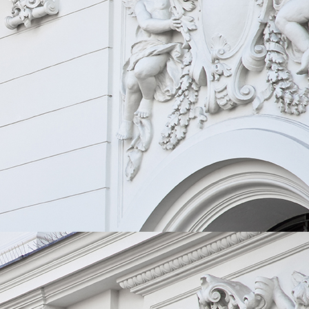
02737c25-16c8-4df5-a0a0-6e7c7ced2752