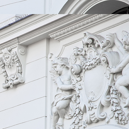
0ec26b30-2958-4970-808b-ff0c623e0d06