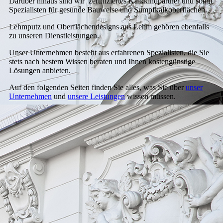
Darüber hinaus sind wir zertifiziertes Kalkkindpartner und somit
Spezialisten für gesunde Bauweise und Sumpfkalkoberflächen.
Lehmputz und Oberflächendesigns aus Lehm gehören ebenfalls
zu unseren Dienstleistungen.
Unser Unternehmen besteht aus erfahrenen Spezialisten, die Sie
stets nach bestem Wissen beraten und Ihnen kostengünstige
Lösungen anbieten.
Auf den folgenden Seiten finden Sie alles, was Sie über
unser
Unternehmen
und
unsere Leistungen
wissen müssen.