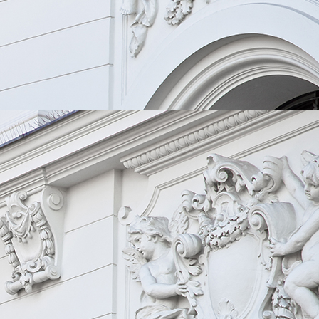
f946fb50-029b-42d4-9f8c-672d4f3d3a01