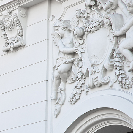
2c278008-7573-4f6c-8136-82fe717bd726